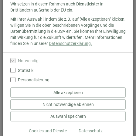
Wir setzen in diesem Rahmen auch Dienstleister in
Drittländern außerhalb der EU ein.
Mit Ihrer Auswahl, indem Sie z.B. auf "Alle akzeptieren" klicken,
Standort und
willigen Sie in die oben beschriebenen Vorgänge und die
Datenübermittlung in die USA ein. Sie können Ihre Einwilligung
Öffnungszeiten
mit Wirkung für die Zukunft widerrufen. Mehr Informationen
finden Sie in unserer
Datenschutzerklärung.
Buchhandlung Fundevogel
Marienstraße
13
Notwendig
79098
Freiburg
info@fundevogel.de
Statistik
0761 88882720
Personalisierung
Öffnungszeiten
Mo - Fr 9.30 - 18.00 Uhr
Alle akzeptieren
Sa 9.30 - 16.00 Uhr
Feiertags geschlossen
Nicht notwendige ablehnen
Auswahl speichern
Veranstaltungen
Cookies und Dienste
Datenschutz